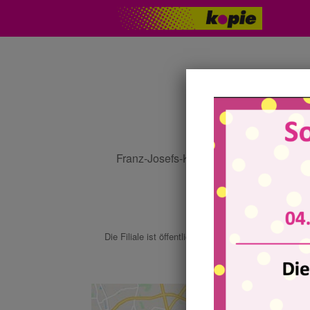
Franz-Josefs-Kai 33 (Ecke Salztorgass
1010 Wien
Die Filiale ist öffentlich erreichbar mit den
U-Bahn-L