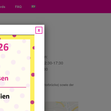
ards
FAQ
X
Öffnungszeiten:
Mo-Fr: 09:00-12:00 & 12:30-17:30
Sa: 10.00-15.30
enplatz), der
Buslinie 2A
(Salztorbrücke) sowie der