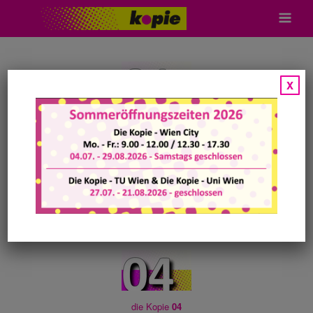
Skip
to
content
X
die Kopie
01
Wien City
1010 Wien
Franz-Josefs-Kai 33
01@diekopie.at
+43 699 17 54 15 44
Mo-Fr: 9.00 – 12.00 / 12.30 – 17.30
Sa: 10.00-15.30
die Kopie
04